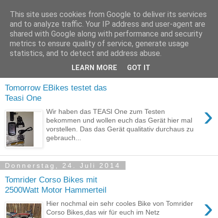
This site uses cookies from Google to deliver its services
Tomorrow EBikes
and to analyze traffic. Your IP address and user-agent are
shared with Google along with performance and security
metrics to ensure quality of service, generate usage
Ebikes der Zukunft
statistics, and to detect and address abuse.
LEARN MORE
GOT IT
Dienstag, 18. November 2014
Tomorrow EBikes testet das
Teasi One
›
Wir haben das TEASI One zum Testen
bekommen und wollen euch das Gerät hier mal
vorstellen. Das das Gerät qualitativ durchaus zu
gebrauch...
Donnerstag, 24. Juli 2014
Tomrider Corso Bikes mit
2500Watt Motor Hammerteil
›
Hier nochmal ein sehr cooles Bike von Tomrider
Corso Bikes,das wir für euch im Netz